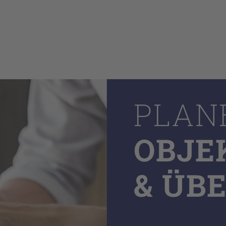
PLAN
OBJE
& ÜB