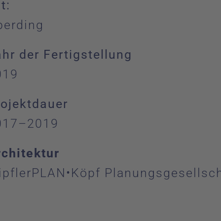
t:
berding
hr der Fertigstellung
019
rojektdauer
017–2019
rchitektur
ipflerPLAN•Köpf Planungsgesellsc